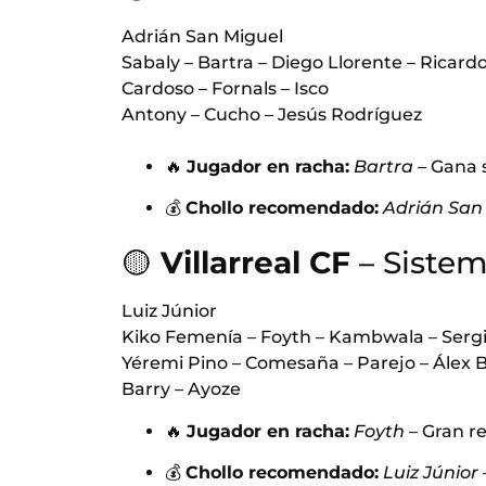
Adrián San Miguel
Sabaly – Bartra – Diego Llorente – Ricard
Cardoso – Fornals – Isco
Antony – Cucho – Jesús Rodríguez
🔥
Jugador en racha:
Bartra
– Gana s
💰
Chollo recomendado:
Adrián San
🟡
Villarreal CF
– Sistem
Luiz Júnior
Kiko Femenía – Foyth – Kambwala – Serg
Yéremi Pino – Comesaña – Parejo – Álex 
Barry – Ayoze
🔥
Jugador en racha:
Foyth
– Gran r
💰
Chollo recomendado:
Luiz Júnior