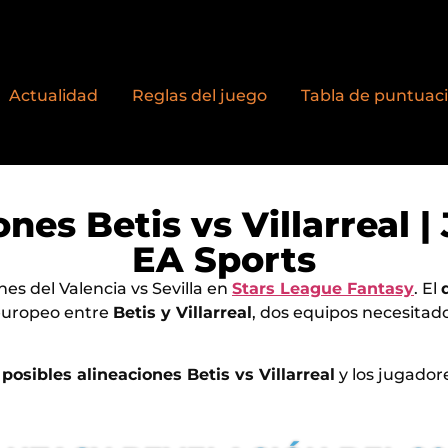
Actualidad
Reglas del juego
Tabla de puntuac
ones Betis vs Villarreal |
EA Sports
es del Valencia vs Sevilla en
Stars League Fantasy
. El
 europeo entre
Betis y Villarreal
, dos equipos necesita
s
posibles alineaciones Betis vs Villarreal
y los jugador