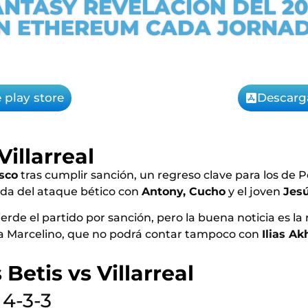
ANTASY REVELACIÓN DEL 2
N ETHEREUM CADA JORNA
 play store
Descarg
Villarreal
Isco
tras cumplir sanción, un regreso clave para los de P
ada del ataque bético con
Antony, Cucho
y el joven
Jes
ierde el partido por sanción, pero la buena noticia es l
a Marcelino, que no podrá contar tampoco con
Ilias A
Betis vs Villarreal
 4-3-3