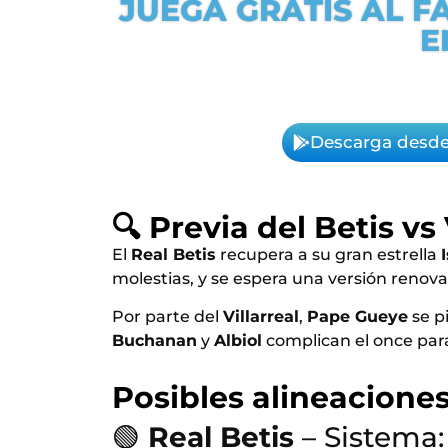
JUEGA GRATIS AL F
E
Descarga desde
🔍 Previa del Betis vs 
El
Real Betis
recupera a su gran estrella
molestias, y se espera una versión renov
Por parte del
Villarreal
,
Pape Gueye
se p
Buchanan
y
Albiol
complican el once par
Posibles alineaciones 
🟢
Real Betis
– Sistema: