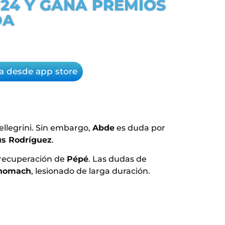
024 Y GANA PREMIOS
DA
a desde app store
ellegrini. Sin embargo,
Abde
es duda por
ús Rodríguez
.
a recuperación de
Pépé
. Las dudas de
khomach
, lesionado de larga duración.